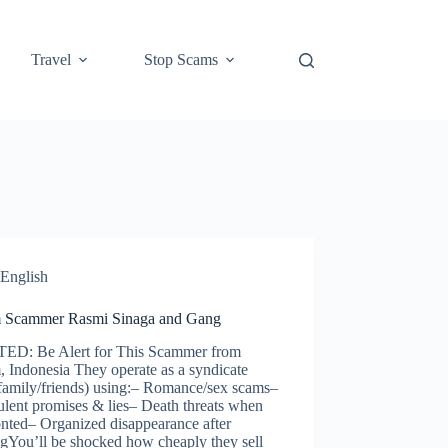
Travel
Stop Scams
English
 Scammer Rasmi Sinaga and Gang
D: Be Alert for This Scammer from
 Indonesia They operate as a syndicate
 family/friends) using:– Romance/sex scams–
lent promises & lies– Death threats when
onted– Organized disappearance after
ngYou’ll be shocked how cheaply they sell