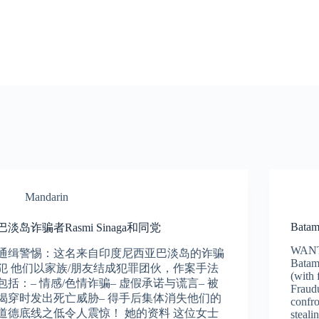
Mandarin
Batam
巴淡岛诈骗者Rasmi Sinaga和同党
WANTE
通缉警惕：这名来自印度尼西亚巴淡岛的诈骗
Batam,
犯 他们以家族/朋友结成犯罪团伙，作案手法
(with
包括：– 情感/色情诈骗– 虚假承诺与谎言– 被
Fraudu
揭穿时发出死亡威胁– 得手后集体消失他们的
confr
道德底线之低令人震惊！ 她的资料 这位女士
steali