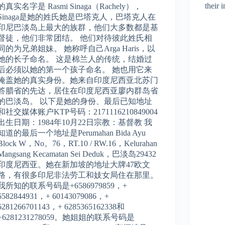
their 
的真实名字是 Rasmi Sinaga（Rachely），
Sinaga是她的姓氏她是巴塔克人，巴塔克人在
印尼巴淡岛上最大的族群，他们大多数都是基
督徒，他们非常团结。 他们对待彼此姓氏相
同的为兄弟姐妹。 她称呼自己Arga Haris，以
她的长子命名。 这是棉兰人的传统，结婚过
后必须以她的第一个孩子命名。 她也用它来
掩盖她的真实身份。她来自印度尼西亚北苏门
答腊省的先达，居住在印度尼西亚廖内群岛省
的巴淡岛。 以下是她的身份、最后已知地址
和社交媒体账户KTP号码：2171116210849004
出生日期：1984年10月22日宗教：基督教 我
知道的最后一个地址是Perumahan Bida Ayu
Block W，No。76，RT.10 / RW.16，Kelurahan
Mangsang Kecamatan Sei Deduk，巴淡岛29432
印度尼西亚。她在新加坡的地址大牌47欧文
路，有很多印尼非法劳工和妓女局住在那里。
我所知的联系号码是+6586979859，+
6582844931，+ 60143079086，+
6281266701143，+ 6285365162338和
+6281231278059。她姐姐的联系号码是