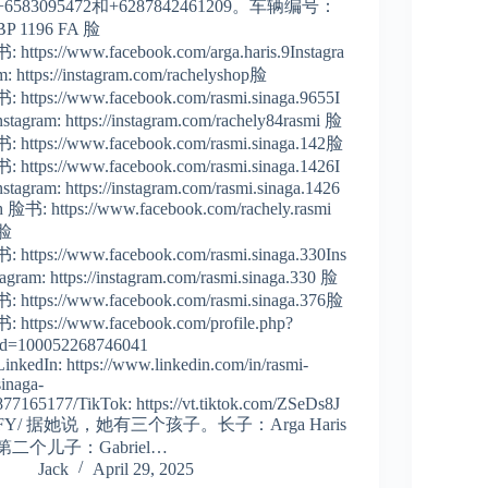
+6583095472和+6287842461209。车辆编号：
BP 1196 FA 脸
书: https://www.facebook.com/arga.haris.9Instagra
m: https://instagram.com/rachelyshop脸
书: https://www.facebook.com/rasmi.sinaga.9655I
nstagram: https://instagram.com/rachely84rasmi 脸
书: https://www.facebook.com/rasmi.sinaga.142脸
书: https://www.facebook.com/rasmi.sinaga.1426I
nstagram: https://instagram.com/rasmi.sinaga.1426
h 脸书: https://www.facebook.com/rachely.rasmi
脸
书: https://www.facebook.com/rasmi.sinaga.330Ins
tagram: https://instagram.com/rasmi.sinaga.330 脸
书: https://www.facebook.com/rasmi.sinaga.376脸
书: https://www.facebook.com/profile.php?
id=100052268746041
LinkedIn: https://www.linkedin.com/in/rasmi-
sinaga-
877165177/TikTok: https://vt.tiktok.com/ZSeDs8J
FY/ 据她说，她有三个孩子。长子：Arga Haris
第二个儿子：Gabriel…
Jack
April 29, 2025