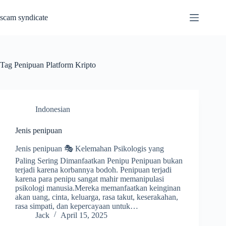
Skip
to
scam syndicate
content
Tag
Penipuan Platform Kripto
Indonesian
Jenis penipuan
Jenis penipuan 🎭 Kelemahan Psikologis yang
Paling Sering Dimanfaatkan Penipu Penipuan bukan
terjadi karena korbannya bodoh. Penipuan terjadi
karena para penipu sangat mahir memanipulasi
psikologi manusia.Mereka memanfaatkan keinginan
akan uang, cinta, keluarga, rasa takut, keserakahan,
rasa simpati, dan kepercayaan untuk…
Jack
April 15, 2025