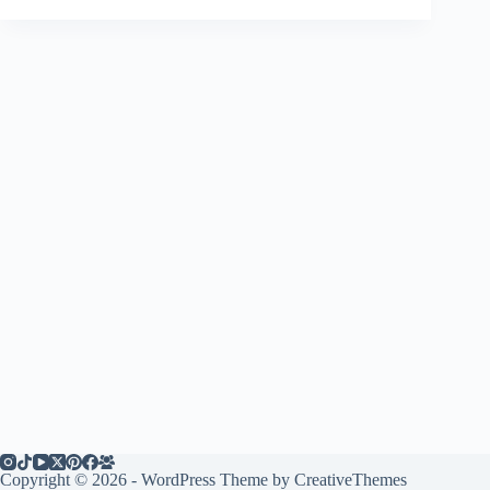
Copyright © 2026 - WordPress Theme by
CreativeThemes