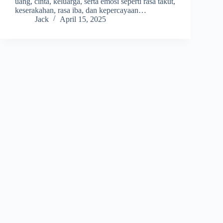
uang, cinta, keluarga, serta emosi seperti rasa takut,
keserakahan, rasa iba, dan kepercayaan…
Jack
April 15, 2025