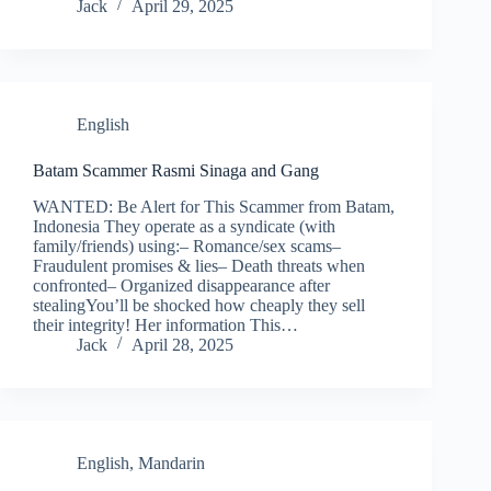
Jack
April 29, 2025
English
Batam Scammer Rasmi Sinaga and Gang
WANTED: Be Alert for This Scammer from Batam,
Indonesia They operate as a syndicate (with
family/friends) using:– Romance/sex scams–
Fraudulent promises & lies– Death threats when
confronted– Organized disappearance after
stealingYou’ll be shocked how cheaply they sell
their integrity! Her information This…
Jack
April 28, 2025
English
,
Mandarin