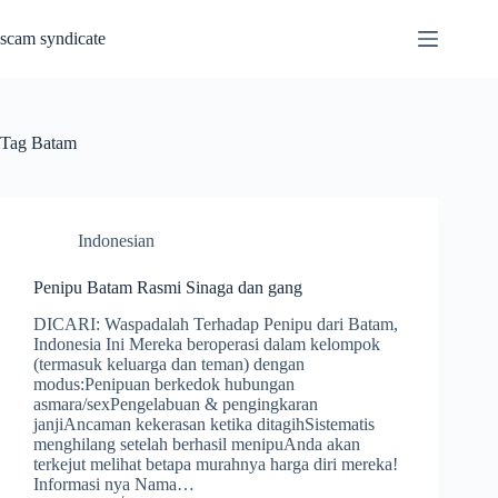
Skip
to
scam syndicate
content
Tag
Batam
Indonesian
Penipu Batam Rasmi Sinaga dan gang
DICARI: Waspadalah Terhadap Penipu dari Batam,
Indonesia Ini Mereka beroperasi dalam kelompok
(termasuk keluarga dan teman) dengan
modus:Penipuan berkedok hubungan
asmara/sexPengelabuan & pengingkaran
janjiAncaman kekerasan ketika ditagihSistematis
menghilang setelah berhasil menipuAnda akan
terkejut melihat betapa murahnya harga diri mereka!
Informasi nya Nama…