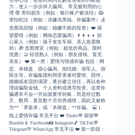
任等心理，在短时间内瓦解受害者的判断能
力，使人一步步掉入骗局。 常见被利用的心
理 😨 害怕损失（例如：银行账户被冻结）😱
害怕犯法（例如：涉嫌洗黑钱、诈骗案件）💰
贪图高回报（例如：稳赚不赔的投资）❤️ 渴
望爱情（例如：网络恋爱骗局）👨‍👩‍👧‍👦 担
心家人（例如：孩子发生车祸、亲人急需救
助）🎁 贪图便宜（例如：超低价商品、限时
优惠）🤝 轻信熟人（例如：朋友借钱、冒充
亲友） ❤️ 第一类：爱情与情感诈骗 包括：网
恋、杀猪盘、甜心骗局、假结婚、假军人、假
医生等。诈骗集团利用受害者对爱情、陪伴、
婚姻或友谊的渴望，逐步建立信任，再以各种
理由骗取金钱、个人资料或诱导投资。这类诈
骗通常不会一开始就要求转账，而是经过数
天、数周，甚至数个月培养感情，因此又被称
为**「养套杀」或「杀猪盘」**诈骗。 💻 1.
线上爱情诈骗 常见平台 ❤️ Tinder💬 探探💙
Bumble📱 Facebook📸 Instagram🎵 TikTok💬
Telegram💚 WhatsApp 常见手法 ❤️ 第一阶段：