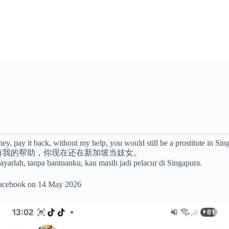
y, pay it back, without my help, you would still be a prostitute in Sin
有我的帮助，你现在还在新加坡当妓女。
 bayarlah, tanpa bantuanku, kau masih jadi pelacur di Singapura.
 Facebook on 14 May 2026