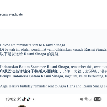
Skip
to
content
scam syndicate
Below are reminders sent to
Rasmi Sinaga
Di bawah ini adalah pengingat yang dikirimkan kepada
Rasmi Sinaga
以下是发送给
Rasmi Sinaga
的提醒
Indonesian Batam Scammer Rasmi Sinaga
, remember this, owe mone
印尼巴淡岛诈骗分子拉斯米·西纳加
，记住，欠钱，就还钱，没
Penipu Indonesia Batam Rasmi Sinaga
, ingat ini, kalau berhutang,
Arga Haris’s birthday reminder sent to Arga Haris and Rasmi Sinaga