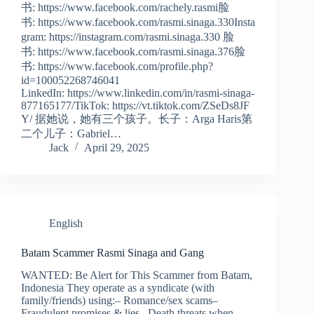
书: https://www.facebook.com/rachely.rasmi脸
书: https://www.facebook.com/rasmi.sinaga.330Insta
gram: https://instagram.com/rasmi.sinaga.330 脸
书: https://www.facebook.com/rasmi.sinaga.376脸
书: https://www.facebook.com/profile.php?
id=100052268746041
LinkedIn: https://www.linkedin.com/in/rasmi-sinaga-
877165177/TikTok: https://vt.tiktok.com/ZSeDs8JF
Y/ 据她说，她有三个孩子。长子：Arga Haris第
二个儿子：Gabriel…
Jack
April 29, 2025
English
Batam Scammer Rasmi Sinaga and Gang
WANTED: Be Alert for This Scammer from Batam,
Indonesia They operate as a syndicate (with
family/friends) using:– Romance/sex scams–
Fraudulent promises & lies– Death threats when