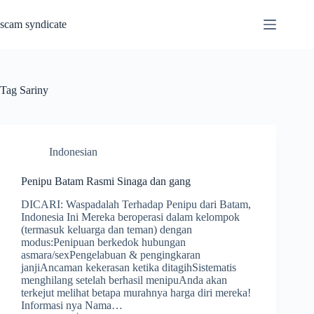
Skip
to
scam syndicate
content
Tag
Sariny
Indonesian
Penipu Batam Rasmi Sinaga dan gang
DICARI: Waspadalah Terhadap Penipu dari Batam,
Indonesia Ini Mereka beroperasi dalam kelompok
(termasuk keluarga dan teman) dengan
modus:Penipuan berkedok hubungan
asmara/sexPengelabuan & pengingkaran
janjiAncaman kekerasan ketika ditagihSistematis
menghilang setelah berhasil menipuAnda akan
terkejut melihat betapa murahnya harga diri mereka!
Informasi nya Nama…