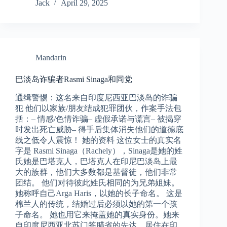
Jack
April 29, 2025
Mandarin
巴淡岛诈骗者Rasmi Sinaga和同党
通缉警惕：这名来自印度尼西亚巴淡岛的诈骗
犯 他们以家族/朋友结成犯罪团伙，作案手法包
括：– 情感/色情诈骗– 虚假承诺与谎言– 被揭穿
时发出死亡威胁– 得手后集体消失他们的道德底
线之低令人震惊！ 她的资料 这位女士的真实名
字是 Rasmi Sinaga（Rachely），Sinaga是她的姓
氏她是巴塔克人，巴塔克人在印尼巴淡岛上最
大的族群，他们大多数都是基督徒，他们非常
团结。 他们对待彼此姓氏相同的为兄弟姐妹。
她称呼自己Arga Haris，以她的长子命名。 这是
棉兰人的传统，结婚过后必须以她的第一个孩
子命名。 她也用它来掩盖她的真实身份。她来
自印度尼西亚北苏门答腊省的先达，居住在印