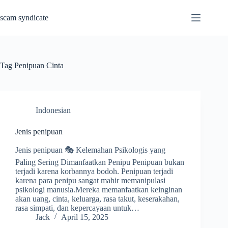
Skip
to
scam syndicate
content
Tag
Penipuan Cinta
Indonesian
Jenis penipuan
Jenis penipuan 🎭 Kelemahan Psikologis yang
Paling Sering Dimanfaatkan Penipu Penipuan bukan
terjadi karena korbannya bodoh. Penipuan terjadi
karena para penipu sangat mahir memanipulasi
psikologi manusia.Mereka memanfaatkan keinginan
akan uang, cinta, keluarga, rasa takut, keserakahan,
rasa simpati, dan kepercayaan untuk…
Jack
April 15, 2025