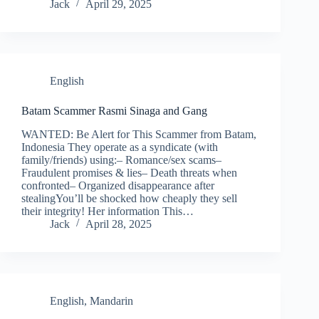
Jack
April 29, 2025
English
Batam Scammer Rasmi Sinaga and Gang
WANTED: Be Alert for This Scammer from Batam,
Indonesia They operate as a syndicate (with
family/friends) using:– Romance/sex scams–
Fraudulent promises & lies– Death threats when
confronted– Organized disappearance after
stealingYou’ll be shocked how cheaply they sell
their integrity! Her information This…
Jack
April 28, 2025
English
,
Mandarin