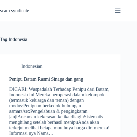
Skip
to
scam syndicate
content
Tag
Indonesia
Indonesian
Penipu Batam Rasmi Sinaga dan gang
DICARI: Waspadalah Terhadap Penipu dari Batam,
Indonesia Ini Mereka beroperasi dalam kelompok
(termasuk keluarga dan teman) dengan
modus:Penipuan berkedok hubungan
asmara/sexPengelabuan & pengingkaran
janjiAncaman kekerasan ketika ditagihSistematis
menghilang setelah berhasil menipuAnda akan
terkejut melihat betapa murahnya harga diri mereka!
Informasi nya Nama…