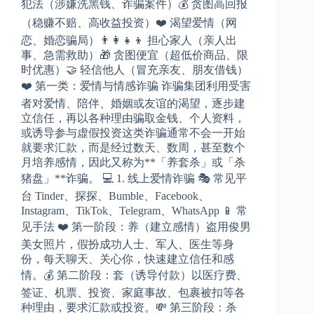
犯法（涉嫌洗黑钱、诈骗案件）💰 贪图高回报
（稳赚不赔、高收益投资）❤️ 渴望爱情（网
恋、婚恋骗局）👨‍👩‍👧‍👦 担心家人（亲人出
事、急需救助）🎁 贪图便宜（超低价商品、限
时优惠）🤝 轻信他人（冒充亲友、朋友借钱）
❤️ 第一类：爱情与情感诈骗 诈骗集团利用受害
者对爱情、陪伴、婚姻或友谊的渴望，逐步建
立信任，再以各种理由骗取金钱、个人资料，
或诱导参与虚假投资这类诈骗通常不会一开始
就要求汇款，而是经过数天、数周，甚至数个
月培养感情，因此又称为**「养套杀」或「杀
猪盘」**诈骗。 💻 1. 线上爱情诈骗 🎭 常见平
台 Tinder、探探、Bumble、Facebook、
Instagram、TikTok、Telegram、WhatsApp 📱 常
见手法 ❤️ 第一阶段：养（建立感情）盗用俊男
美女照片，假扮成功人士、军人、医生等身
份，每天聊天、关心你，快速建立信任和感
情。💰 第二阶段：套（诱导付款）以医疗费、
签证、机票、投资、家庭事故、包裹被扣等各
种理由，要求汇款或投资。💸 第三阶段：杀